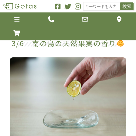
検索





3/6 南の島の天然果実の香り