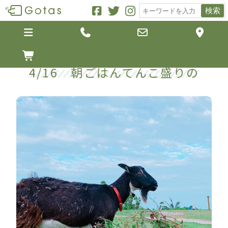
検索





4/16 朝ごはんてんこ盛りの