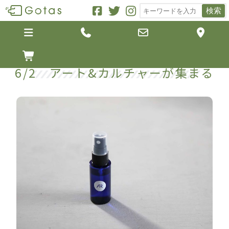
検索





6/2 アート&カルチャーが集まる