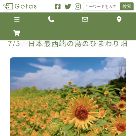
検索





7/5 日本最西端の島のひまわり畑