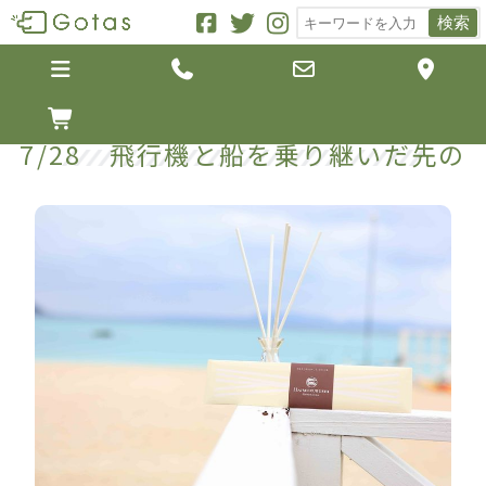
検索





7/28 飛行機と船を乗り継いだ先の