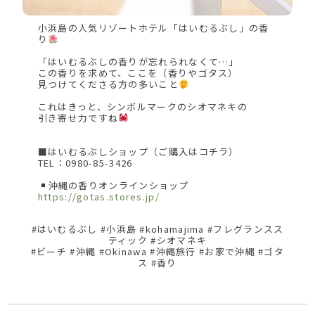
小浜島の人気リゾートホテル「はいむるぶし」の香
り
「はいむるぶしの香りが忘れられなくて…」
この香りを求めて、ここを（香りやゴタス）
見つけてくださる方の多いこと
これはきっと、シンボルマークのシオマネキの
引き寄せ力ですね
■はいむるぶしショップ（ご購入はコチラ）
TEL：0980-85-3426
沖縄の香りオンラインショップ
https://gotas.stores.jp/
#はいむるぶし #小浜島 #kohamajima #フレグランスス
ティック #シオマネキ
#ビーチ #沖縄 #Okinawa #沖縄旅行 #お家で沖縄 #ゴタ
ス #香り