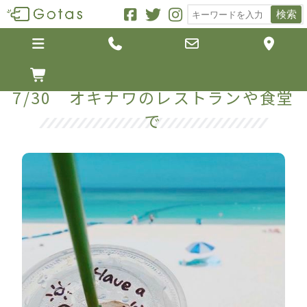
検索





7/30 オキナワのレストランや食堂
で