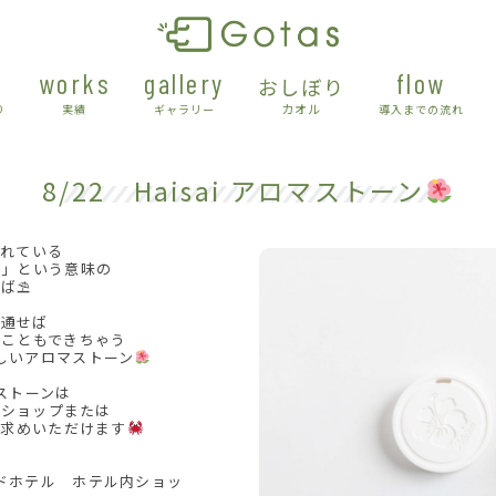
works
gallery
flow
おしぼり
カオル
り
実績
ギャラリー
導入までの流れ
8/22 Haisai アロマストーン
まれている
ちは」という意味の
とば⛱
を通せば
ることもできちゃう
しいアロマストーン
ストーンは
ショップまたは
お求めいただけます
ドホテル ホテル内ショッ