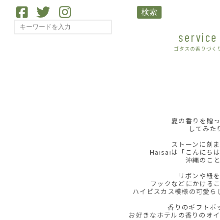
検索
service
ゴタスの香りづく
夏の香りを贈
してみた
ストーンに刻
Haisaiは「こんに
沖縄のこ
リボンや紐
フックなどにかける
ハイビスカス模様の可愛ら
香りのギフトボ
お好きなホテルの香りのオ