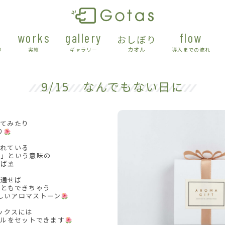
works
gallery
flow
おしぼり
カオル
り
実績
ギャラリー
導入までの流れ
9/15 なんでもない日に
ってみたり
り
まれている
ちは」という意味の
とば⛱
を通せば
こともできちゃう
しいアロマストーン
ックスには
イルをセットできます