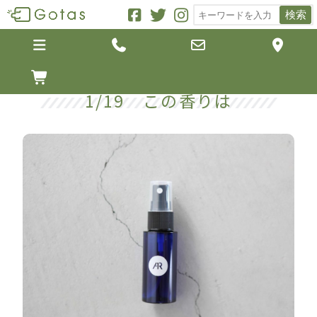
検索





1/19 この香りは