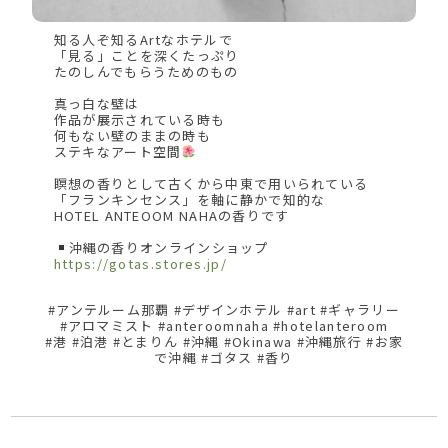
知る人ぞ知るArtなホテルで
「見る」ことを深くたっぷり
たのしんでもらうためのもの
真っ白な壁は
作品が展示されている時も
何もない壁のままの時も
ステキなアート空間
瞑想の香りとして古くから中東で用いられている
「フランキンセンス」を軸に静かで知的な
HOTEL ANTEOOM NAHAの香りです
沖縄の香りオンラインショップ
https://gotas.stores.jp/
#アンテルーム那覇 #デザインホテル #art #ギャラリー
#アロマミスト #anteroomnaha #hotelanteroom
#港 #泊港 #とまりん #沖縄 #Okinawa #沖縄旅行 #お家
で沖縄 #ゴタス #香り