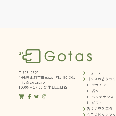
〒903-0825
ニュース
沖縄県那覇市首里山川町1-80-301
ゴタスの香りづ
info@gotas.jp
∟ デザイン
10:00～ 17:00 定休日:土日祝
∟ 香料




∟ メンテナンス
∟ ギフト
香りの導入事例
今月のピックア