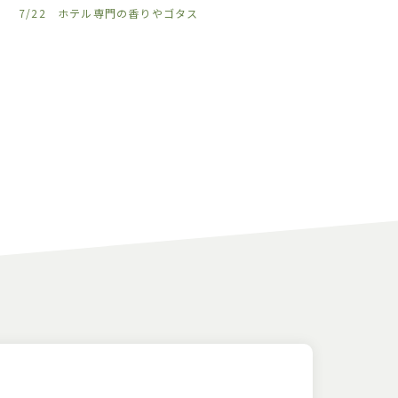
7/22 ホテル専門の香りやゴタス
𓈒𓏸