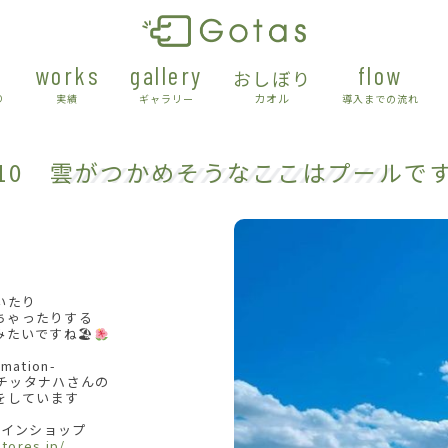
works
gallery
flow
おしぼり
カオル
り
実績
ギャラリー
導入までの流れ
/10 雲がつかめそうなここはプールで
いたり
ちゃったりする
たいですね🏖
rmation-
アチッタナハさんの
をしています
インショップ
stores.jp/