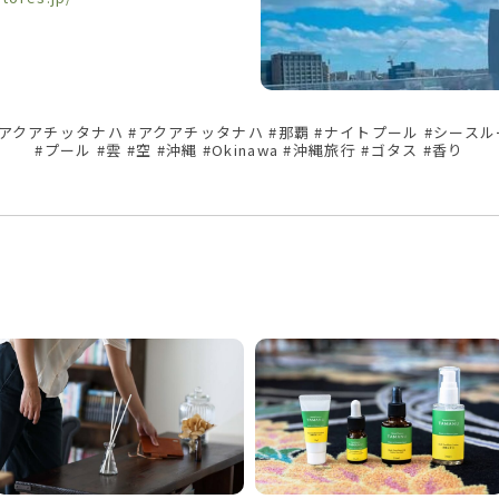
アクアチッタナハ #アクアチッタナハ #那覇 #ナイトプール #シース
#プール #雲 #空 #沖縄 #Okinawa #沖縄旅行 #ゴタス #香り