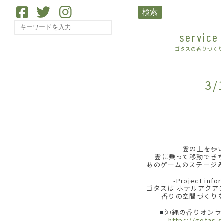
検索
service
ゴタスの香りづく
3
雲の上を歩
雲に乗って移動でき
あのゲームのステージみ
-Project info
ゴタスは ホテルアク
香りの空間づくり
沖縄の香りオンラ
https://gotas.