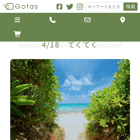
検索





4/18 てくてく