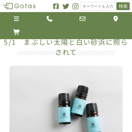
検索





5/1 まぶしい太陽と白い砂浜に照ら
されて