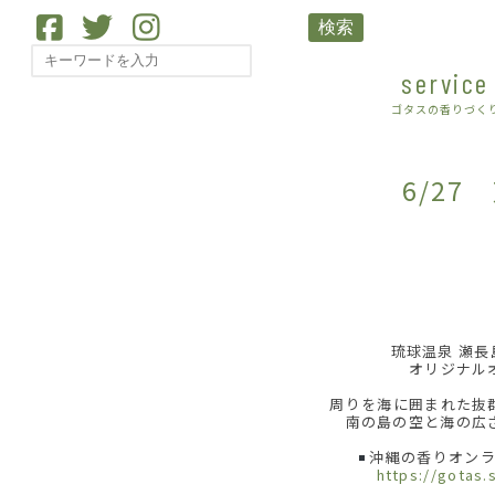
検索
service
ゴタスの香りづく
6/2
琉球温泉 瀬長
オリジナル
周りを海に囲まれた抜
南の島の空と海の広
沖縄の香りオンラ
https://gotas.