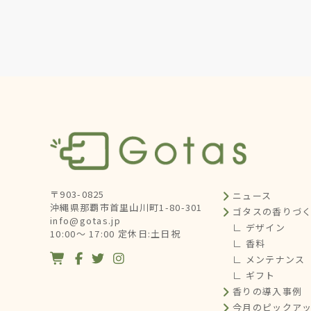
〒903-0825
ニュース
沖縄県那覇市首里山川町1-80-301
ゴタスの香りづ
info@gotas.jp
∟ デザイン
10:00～ 17:00 定休日:土日祝
∟ 香料




∟ メンテナンス
∟ ギフト
香りの導入事例
今月のピックア