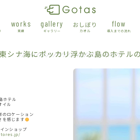
works
gallery
flow
おしぼり
カオル
り
実績
ギャラリー
導入までの流れ
7 東シナ海にポッカリ浮かぶ島のホテルの
島ホテル
オイル
群のロケーション
さを感じます
インショップ
stores.jp/