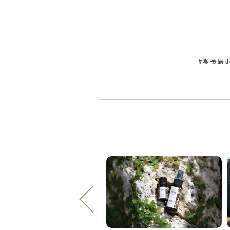
#瀬長島ホ