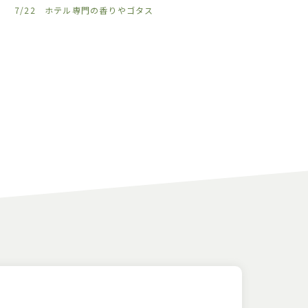
7/22 ホテル専門の香りやゴタス
𓈒𓏸