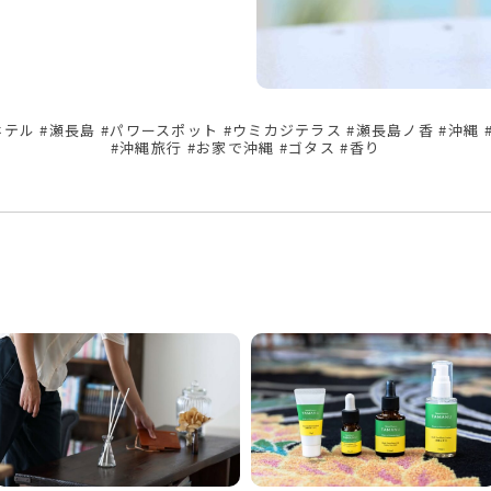
テル #瀬長島 #パワースポット #ウミカジテラス #瀬長島ノ香 #沖縄 #O
#沖縄旅行 #お家で沖縄 #ゴタス #香り