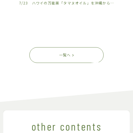
7/23 ハワイの万能薬「タマヌオイル」を沖縄から
𓈒𓏸
7/2
一覧へ
other contents