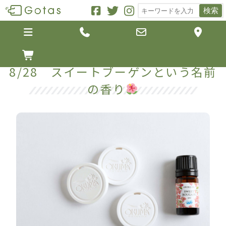
検索





8/28 スイートブーゲンという名前
の香り