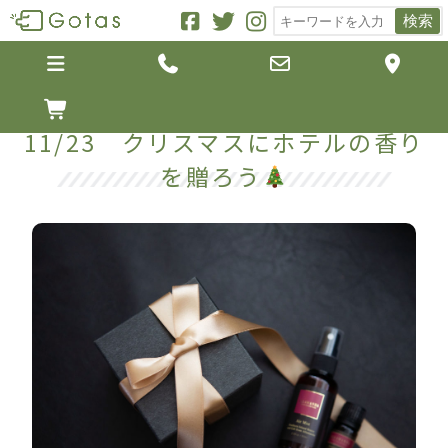
検索





11/23 クリスマスにホテルの香り
を贈ろう