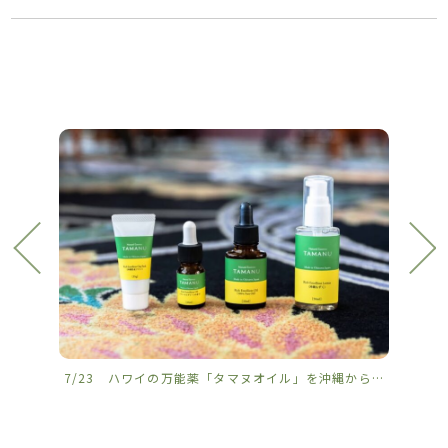
7/23 ハワイの万能薬「タマヌオイル」を沖縄から
𓈒𓏸
7/2