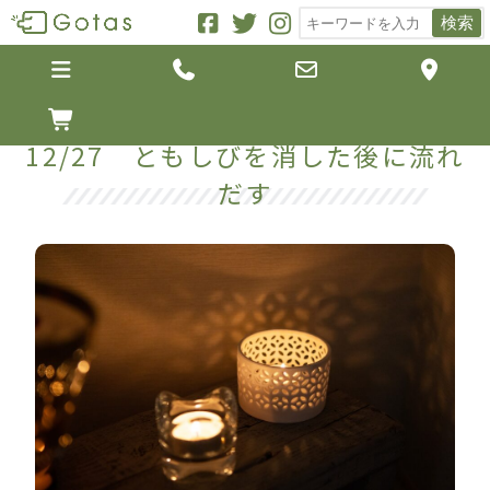
検索





12/27 ともしびを消した後に流れ
だす