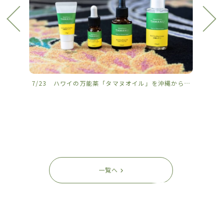
7/23 ハワイの万能薬「タマヌオイル」を沖縄から
𓈒𓏸
7/2
一覧へ