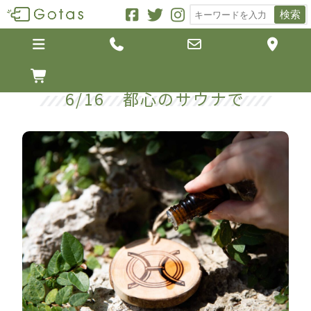
検索





6/16 都心のサウナで