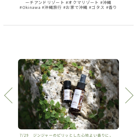
ーチアンドリゾート #オクマリゾート #沖縄
#Okinawa #沖縄旅行 #お家で沖縄 #ゴタス #香り
7/29 ジンジャーのピリッとした心地よい香りに、
7/2