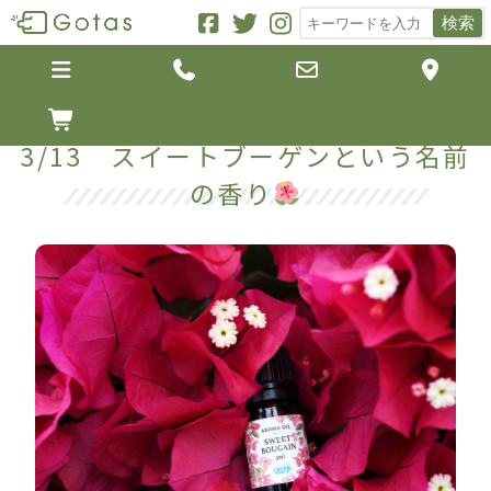
検索





3/13 スイートブーゲンという名前
の香り