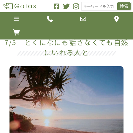
検索





7/5 とくになにも話さなくても自然
にいれる人と