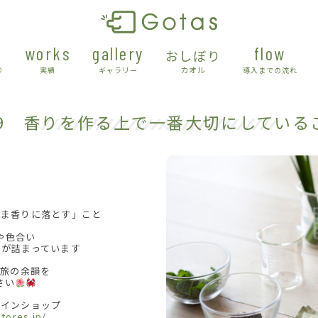
works
gallery
flow
おしぼり
カオル
り
実績
ギャラリー
導入までの流れ
/29 香りを作る上で一番大切にしている
まま香りに落とす」こと
や色合い
報が詰まっています
な旅の余韻を
さい
インショップ
stores.jp/