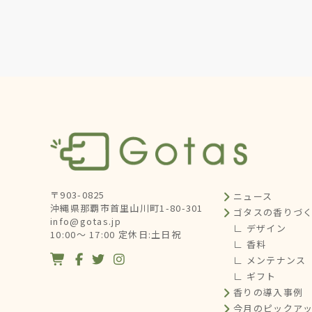
〒903-0825
ニュース
沖縄県那覇市首里山川町1-80-301
ゴタスの香りづ
info@gotas.jp
∟ デザイン
10:00～ 17:00 定休日:土日祝
∟ 香料




∟ メンテナンス
∟ ギフト
香りの導入事例
今月のピックア