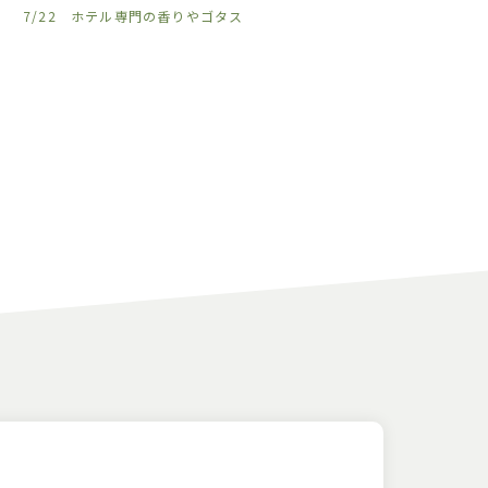
7/22 ホテル専門の香りやゴタス
𓈒𓏸