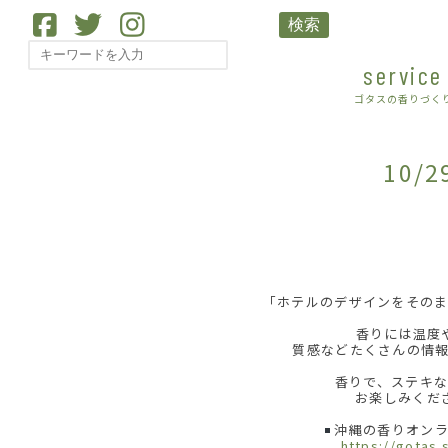
検索
service
ゴタスの香りづく
10
「ホテルのデザインをその
香りには温度
質感などたくさんの情
香りで、ステキ
お楽しみくだ
沖縄の香りオンラ
https://gotas.