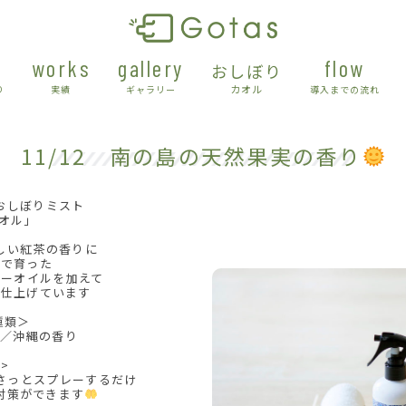
works
gallery
flow
おしぼり
カオル
り
実績
ギャラリー
導入までの流れ
11/12 南の島の天然果実の香り
おしぼりミスト
オル」
しい紅茶の香りに
下で育った
サーオイルを加えて
に仕上げています
種類＞
り／沖縄の香り
>
さっとスプレーするだけ
対策ができます