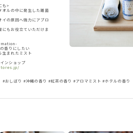
にも>
タオルの中に発生した雑菌
因
オイの原因へ強力にアプロ
理にもお役立ていただけま
rmation-
しの香りにしたい
ら生まれたミスト
インショップ
stores.jp/
#おしぼり #沖縄の香り #紅茶の香り #アロマミスト #ホテルの香り