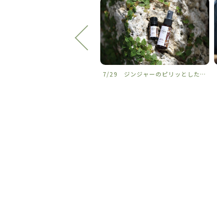
2 ザマミ島の夏
7/29 ジンジャーのピリッとした心地よい香りに、