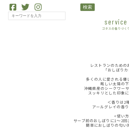
検索
service
ゴタスの香りづく
レストランのための
｢おしぼりカ
多くの人に愛される優
眩しい太陽の
沖縄県産のシークワー
スッキリとした印象
＜香りは2
アールグレイの香
<使い方
サーブ前のおしぼりに1〜2回
簡単におしぼりの匂い