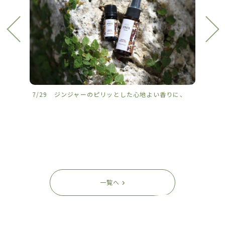
7/29 ジンジャーのピリッとした心地よい香りに、
7/2
一覧へ