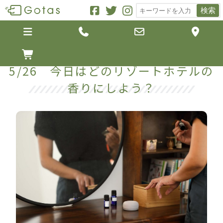
検索





5/26 今日はどのリゾートホテルの
香りにしよう？