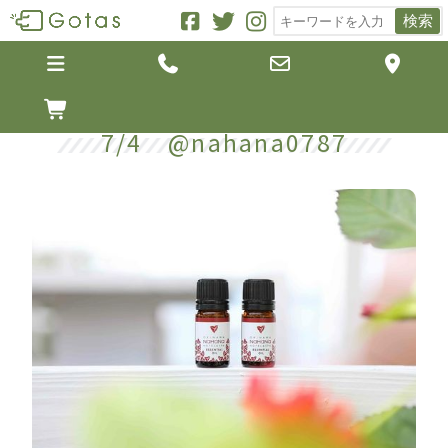
検索





7/4 @nahana0787