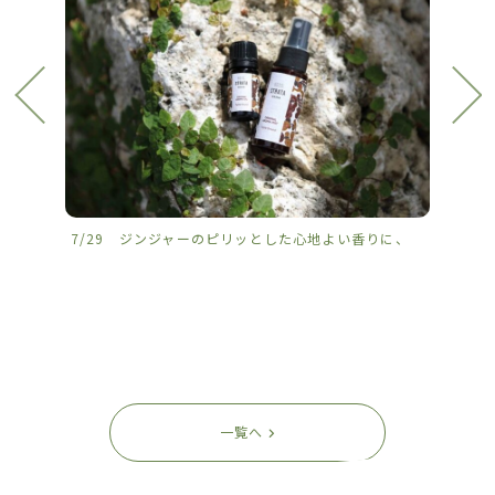
7/29 ジンジャーのピリッとした心地よい香りに、
7/2
一覧へ