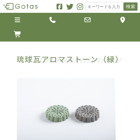
検索





琉球瓦アロマストーン（緑）