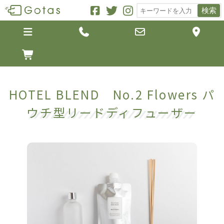
検索





HOTEL BLEND No.2 Flowers パ
ウチ型リードディフューザー