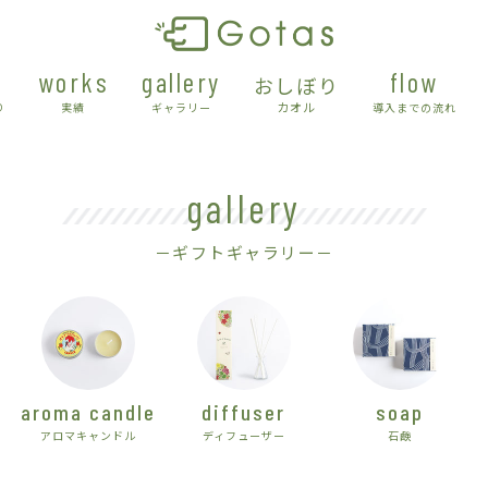
works
gallery
flow
おしぼり
カオル
り
実績
ギャラリー
導入までの流れ
gallery
－ギフトギャラリー－
aroma candle
diffuser
soap
アロマキャンドル
ディフューザー
石鹸