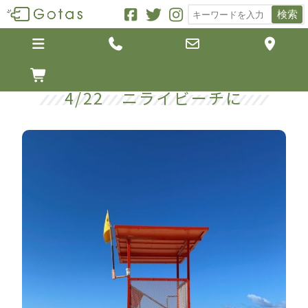
検索





4/22 ニライビーチに