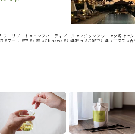
#カフーリゾート #インフィニティプール #マジックアワー #夕焼け #夕
海 #プール #空 #沖縄 #Okinawa #沖縄旅行 #お家で沖縄 #ゴタス #