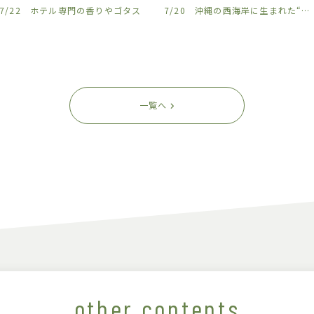
7/22 ホテル専門の香りやゴタス
𓈒𓏸
7/20 沖縄の西海岸に生まれた“アート”と“自然”に囲まれて過ごすライフスタイルホテル
一覧へ
other contents