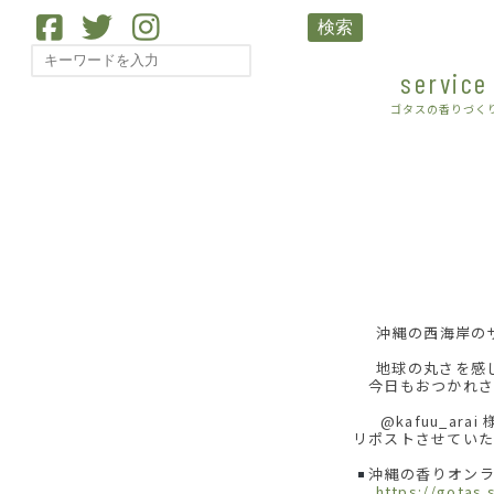
検索
service
ゴタスの香りづく
沖縄の西海岸の
地球の丸さを感
今日もおつかれ
@kafuu_ara
リポストさせてい
沖縄の香りオンラ
https://gotas.