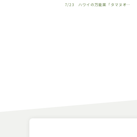
/27 気づくかな、この香り
7/23 ハワイの万能薬「タマヌオイル」を沖縄から