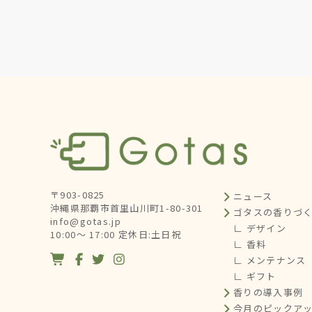
〒903-0825
ニュース
沖縄県那覇市首里山川町1-80-301
ゴタスの香りづ
info@gotas.jp
∟ デザイン
10:00～ 17:00 定休日:土日祝
∟ 香料




∟ メンテナンス
∟ ギフト
香りの導入事例
今月のピックア