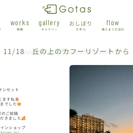
works
gallery
flow
おしぼり
カオル
り
実績
ギャラリー
導入までの流れ
11/18 丘の上のカフーリゾートから
サンセット
じますね
さまでした
i 様のご投稿
ただきました
インショップ
stores.jp/