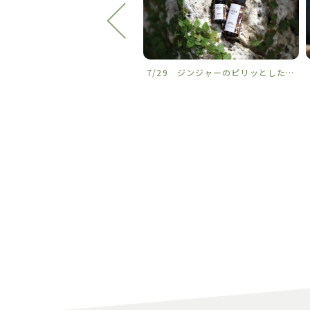
2 ザマミ島の夏
7/29 ジンジャーのピリッとした心地よい香りに、