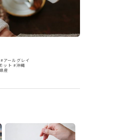
 #アールグレイ
モット #沖縄
縄県産