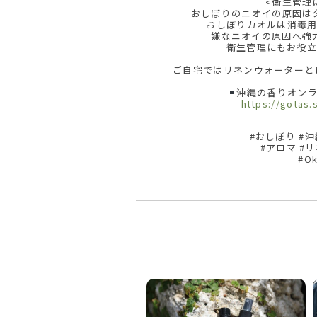
<衛生管理
おしぼりのニオイの原因は
おしぼりカオルは消毒
嫌なニオイの原因へ強
衛生管理にもお役
ご自宅ではリネンウォーターとし
沖縄の香りオンラ
https://gotas.
#おしぼり #
#アロマ #
#O