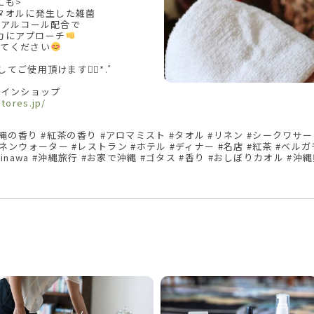
にも>
タオルに発生した雑菌
用アルコール配合で
力にアプローチ
立てください
てご使用頂けます❁⃘*.ﾟ
インショップ
stores.jp/
沖縄の香り #紅茶の香り #アロマミスト #タオル #リネン #シークワサー
リネンウォーター #レストラン #ホテル #ディナー #名店 #紅茶 #ベルガ
kinawa #沖縄旅行 #お家で沖縄 #ゴタス #香り #おしぼりカオル #沖