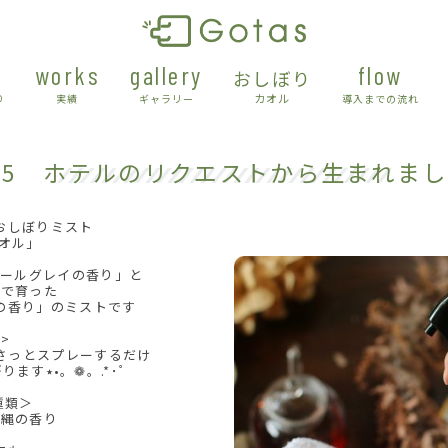
works
gallery
flow
おしぼり
カオル
り
実績
ギャラリー
導入までの流れ
/5 ホテルのリクエストから生まれま
おしぼりミスト
オル」
アールグレイの香り」と
下で育った
の香り」のミストです
>
さっとスプレーするだけ
優しい香りがふわりと広がります٭•。❁。.*･ﾟ
種類＞
沖縄の香り