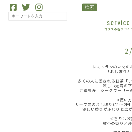
検索
service
ゴタスの香りづく
2
レストランのための
｢おしぼりカ
多くの人に愛される紅茶「
眩しい太陽の
沖縄県産「シークワーサー
<使い方
サーブ前のおしぼりに1〜2回
＜香りは2
紅茶の香り／