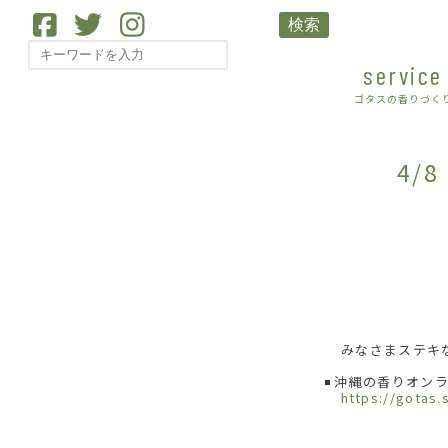
検索
service
ゴタスの香りづく
4/
みなさまステキ
沖縄の香りオンラ
https://gotas.