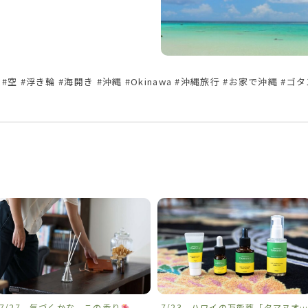
#空 #浮き輪 #海開き #沖縄 #Okinawa #沖縄旅行 #お家で沖縄 #ゴ
7/27 気づくかな、この香り
7/23 ハワイの万能薬「タマヌオイル」を沖縄から