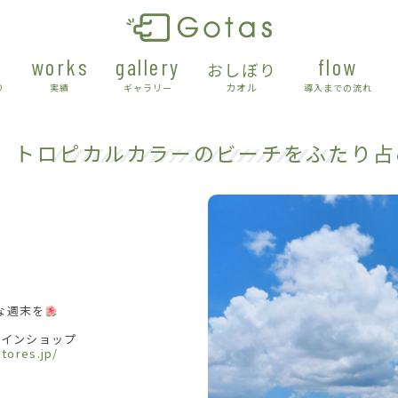
works
gallery
flow
おしぼり
カオル
り
実績
ギャラリー
導入までの流れ
8 トロピカルカラーのビーチをふたり占
な週末を
インショップ
stores.jp/