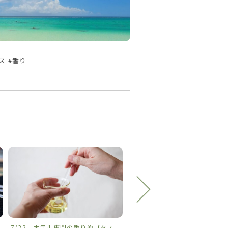
タス #香り
7/22 ホテル専門の香りやゴタス
𓈒𓏸