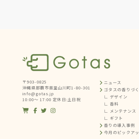
〒903-0825
ニュース
沖縄県那覇市首里山川町1-80-301
ゴタスの香りづ
info@gotas.jp
∟ デザイン
10:00～ 17:00 定休日:土日祝
∟ 香料




∟ メンテナンス
∟ ギフト
香りの導入事例
今月のピックア