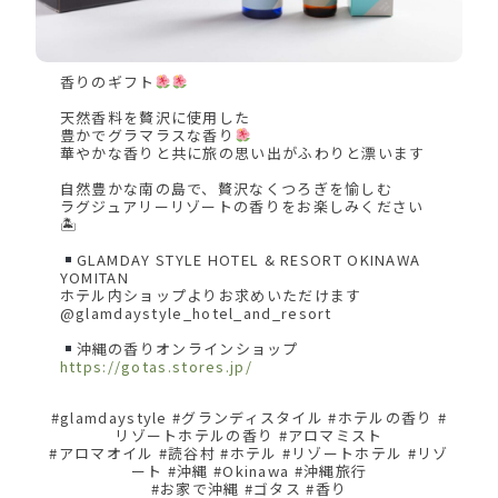
香りのギフト
天然香料を贅沢に使用した
豊かでグラマラスな香り
華やかな香りと共に旅の思い出がふわりと漂います
自然豊かな南の島で、贅沢なくつろぎを愉しむ
ラグジュアリーリゾートの香りをお楽しみください
🏝
GLAMDAY STYLE HOTEL & RESORT OKINAWA
YOMITAN
ホテル内ショップよりお求めいただけます
@glamdaystyle_hotel_and_resort
沖縄の香りオンラインショップ
https://gotas.stores.jp/
#glamdaystyle #グランディスタイル #ホテルの香り #
リゾートホテルの香り #アロマミスト
#アロマオイル #読谷村 #ホテル #リゾートホテル #リゾ
ート #沖縄 #Okinawa #沖縄旅行
#お家で沖縄 #ゴタス #香り