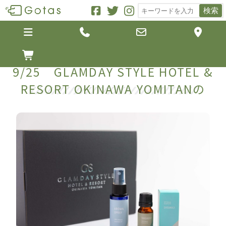
検索





9/25 GLAMDAY STYLE HOTEL &
RESORT OKINAWA YOMITANの