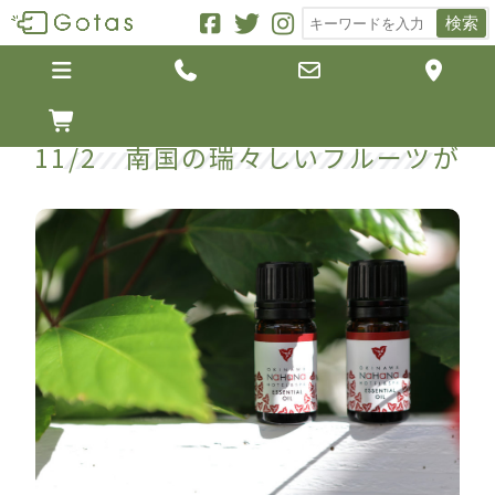
検索





11/2 南国の瑞々しいフルーツが