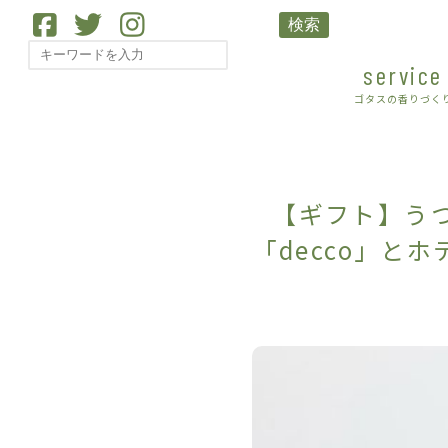
検索
service
ゴタスの香りづく
【ギフト】う
「decco」