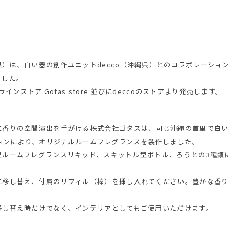
）は、白い器の創作ユニットdecco（沖縄県）とのコラボレーショ
ました。
インストア Gotas store 並びにdeccoのストアより発売します。
に香りの空間演出を手がける株式会社ゴタスは、同じ沖縄の首里で白い
ションにより、オリジナルルームフレグランスを製作しました。
型ルームフレグランスリキッド、スキットル型ボトル、ろうとの3種類
に移し替え、付属のリフィル（棒）を挿し入れてください。豊かな香り
移し替え時だけでなく、インテリアとしてもご使用いただけます。