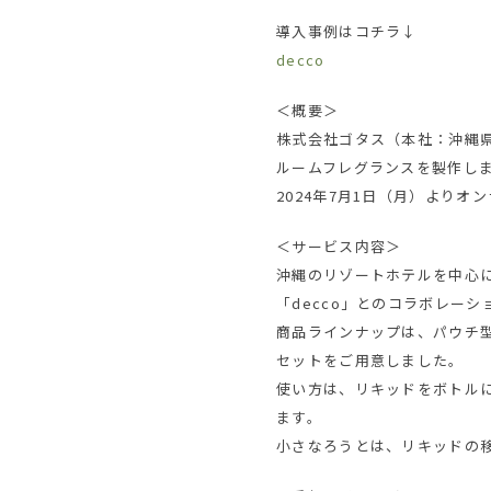
導⼊事例はコチラ↓
decco
＜概要＞
株式会社ゴタス（本社：沖縄県
ルームフレグランスを製作し
2024年7月1日（月）よりオンラ
＜サービス内容＞
沖縄のリゾートホテルを中心
「decco」とのコラボレー
商品ラインナップは、パウチ
セットをご用意しました。
使い方は、リキッドをボトル
ます。
小さなろうとは、リキッドの