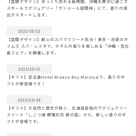
【空間デザイン】ゆっくり流れる島時間。沖縄を贅沢に過ごす
スモールラグジュアリー「サンメール座間味」にて、香りの演
出がスタートします。
2023/05/23
【空間デザイン】都心のスパでリゾート気分！東京・池袋のタ
イムズ スパ・レスタで、ホテルの香りを楽しめる「沖縄・宮古
島フェア」を開催します。
2023/05/01
【ギフト】宮古島Hotel Breeze Bay Marinaより、香りのギ
フトが新登場です！
2023/03/09
【ギフト】大自然と歴史が紡ぐ、北海道屈指のラグジュアリー
スイート「しこつ湖 鶴雅別荘 碧の座」から、新しい香りのギ
フトが登場です。