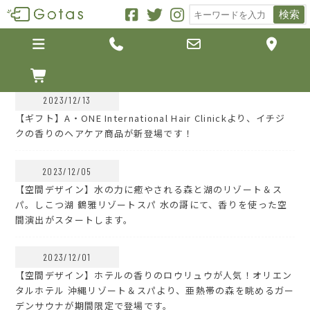
検索





2023/12/13
【ギフト】A・ONE International Hair Clinickより、イチジ
クの香りのヘアケア商品が新登場です！
2023/12/05
【空間デザイン】水の力に癒やされる森と湖のリゾート＆ス
パ。しこつ湖 鶴雅リゾートスパ 水の謌にて、香りを使った空
間演出がスタートします。
2023/12/01
【空間デザイン】ホテルの香りのロウリュウが人気！オリエン
タルホテル 沖縄リゾート＆スパより、亜熱帯の森を眺めるガー
デンサウナが期間限定で登場です。