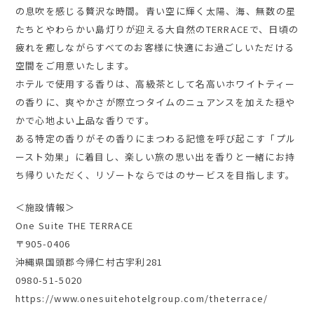
の息吹を感じる贅沢な時間。青い空に輝く太陽、海、無数の星
たちとやわらかい島灯りが迎える大自然のTERRACEで、日頃の
疲れを癒しながらすべてのお客様に快適にお過ごしいただける
空間をご用意いたします。
ホテルで使用する香りは、高級茶として名高いホワイトティー
の香りに、爽やかさが際立つタイムのニュアンスを加えた穏や
かで心地よい上品な香りです。
ある特定の香りがその香りにまつわる記憶を呼び起こす「プル
ースト効果」に着目し、楽しい旅の思い出を香りと一緒にお持
ち帰りいただく、リゾートならではのサービスを目指します。
＜施設情報＞
One Suite THE TERRACE
〒905-0406
沖縄県国頭郡今帰仁村古宇利281
0980-51-5020
https://www.onesuitehotelgroup.com/theterrace/