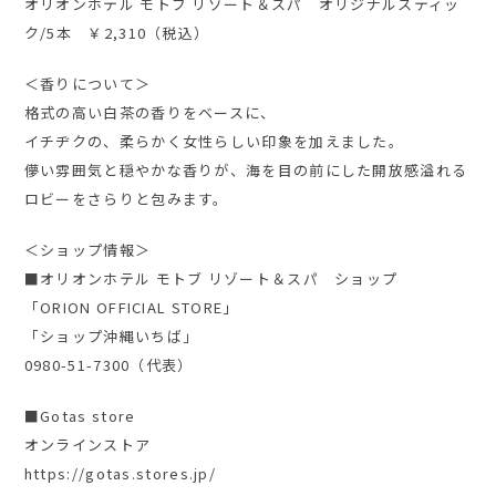
オリオンホテル モトブ リゾート＆スパ オリジナルスティッ
ク/5本 ￥2,310（税込）
＜香りについて＞
格式の高い白茶の香りをベースに、
イチヂクの、柔らかく女性らしい印象を加えました。
儚い雰囲気と穏やかな香りが、海を目の前にした開放感溢れる
ロビーをさらりと包みます。
＜ショップ情報＞
■オリオンホテル モトブ リゾート＆スパ ショップ
「ORION OFFICIAL STORE」
「ショップ沖縄いちば」
0980-51-7300（代表）
■Gotas store
オンラインストア
https://gotas.stores.jp/