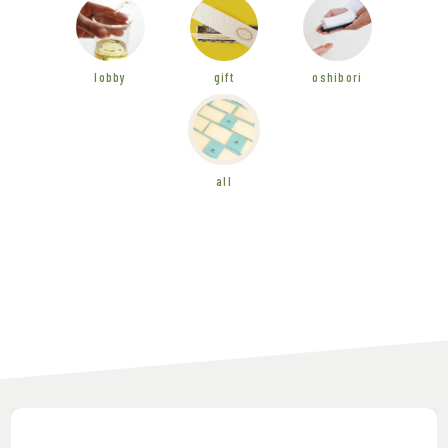
lobby
gift
oshibori
all