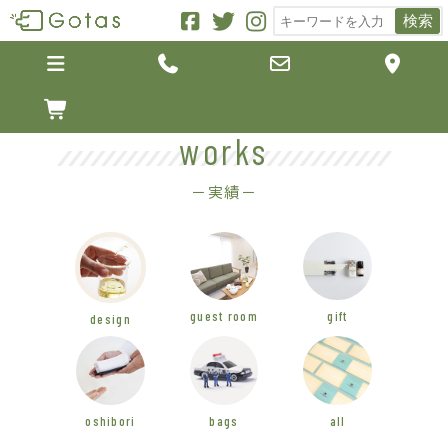
検索





works
－実績－
guest room
gift
design
oshibori
bags
all