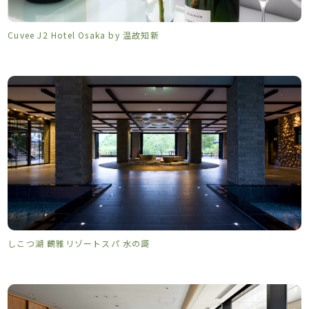
Cuvee J2 Hotel Osaka by 温故知新
しこつ湖 鶴雅リゾートスパ 水の謌