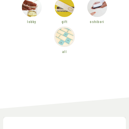
lobby
gift
oshibori
all