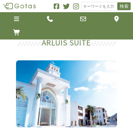
検索





ARLUIS SUITE