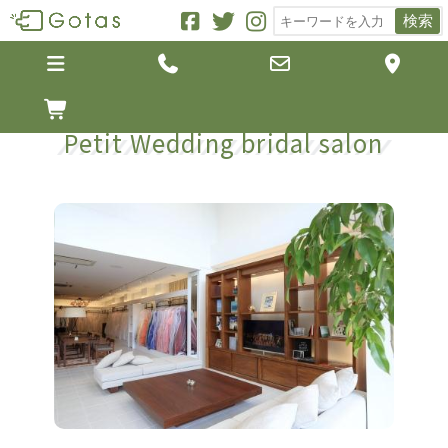
検索





Petit Wedding bridal salon