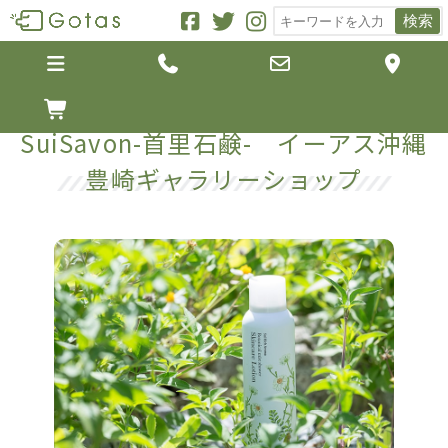
検索





SuiSavon-首里石鹸- イーアス沖縄
豊崎ギャラリーショップ