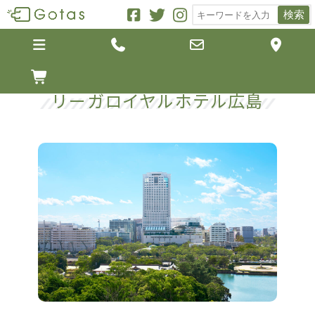
検索





リーガロイヤルホテル広島