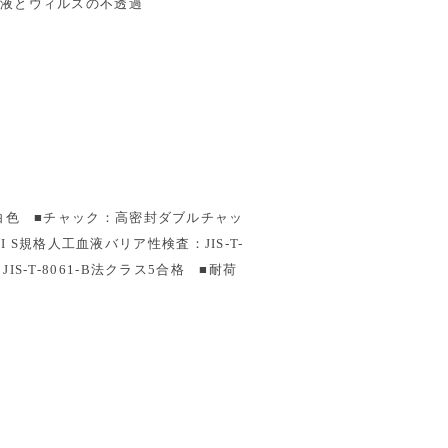
■血液とウィルスの不透過
リ/乳白色 ■チャック：高密封ダブルチャッ
 S規格人工血液バリア性検査：JIS-T-
IS-T-8061-B法クラス5合格 ■耐荷