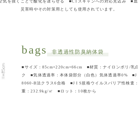
空気を抜くことで酸化を遅らせる ■CTスキャンへの対応見込み 
災害時やその対策用としても使用されています。
bags
非透過性防臭納体袋
■サイズ：85cm×220cm×66cm ■材質：ナイロンポ
ク ■気体透過率：本体袋部分（白色）気体透過率0% ■J I
8060-B法クラス6合格 ■J I S規格ウイルスバリア性検査：J
重：232.9kg/㎡ ■ロット：10枚から