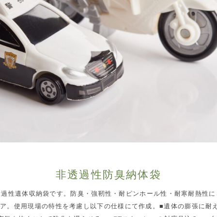
非透過性防臭納体袋
透過性遺体収納袋です。防臭・強靭性・耐ピンホール性・耐寒耐熱性に
ア。使用現場の特性を考慮し以下の仕様にて作成。■遺体の膨張に耐