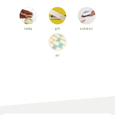
lobby
gift
oshibori
all