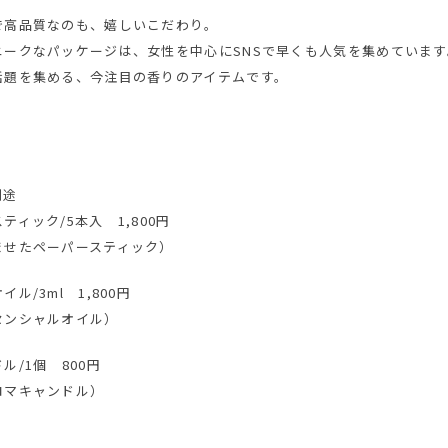
で高品質なのも、嬉しいこだわり。
ークなパッケージは、女性を中心にSNSで早くも人気を集めています
話題を集める、今注目の香りのアイテムです。
別途
ィック/5本入 1,800円
ませたペーパースティック）
/3ml 1,800円
センシャルオイル）
/1個 800円
ロマキャンドル）