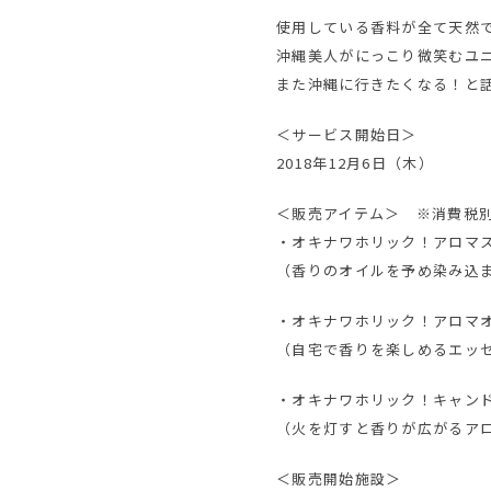
使用している香料が全て天然
沖縄美人がにっこり微笑むユニ
また沖縄に行きたくなる！と
＜サービス開始日＞
2018年12月6日（木）
＜販売アイテム＞ ※消費税
・オキナワホリック！アロマステ
（香りのオイルを予め染み込
・オキナワホリック！アロマオイル
（自宅で香りを楽しめるエッ
・オキナワホリック！キャンドル
（火を灯すと香りが広がるア
＜販売開始施設＞