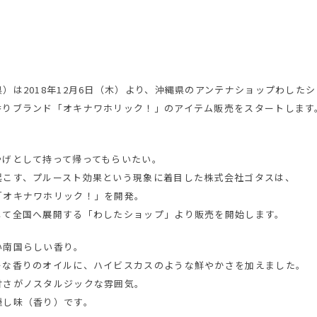
）は2018年12月6日（木）より、沖縄県のアンテナショップわした
香りブランド「オキナワホリック！」のアイテム販売をスタートします
やげとして持って帰ってもらいたい。
起こす、プルースト効果という現象に着目した株式会社ゴタスは、
「オキナワホリック！」を開発。
して全国へ展開する「わしたショップ」より販売を開始します。
い南国らしい香り。
ーな香りのオイルに、ハイビスカスのような鮮やかさを加えました。
甘さがノスタルジックな雰囲気。
隠し味（香り）です。