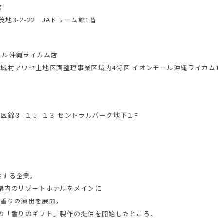
店
茂地3-2-22 JAドリーム館1階
ール沖縄ライカム店
郡北中城村アワセ土地区画整理事業区域内4街区 イオンモール沖縄ライカム
市中区錦３-１５-１３ セントラルパーク地下１F
供する企業。
縄県内のリゾートホテルをメインに
て香りの演出を展開。
ルの「香りのギフト」製作の提供を開始したところ、