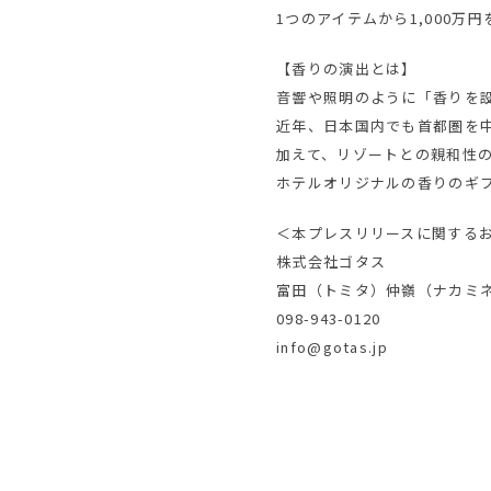
1つのアイテムから1,000
【香りの演出とは】
音響や照明のように「香りを
近年、日本国内でも首都圏を
加えて、リゾートとの親和性
ホテルオリジナルの香りのギ
＜本プレスリリースに関する
株式会社ゴタス
富田（トミタ）仲嶺（ナカミ
098-943-0120
info@gotas.jp