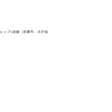
ショップ3店舗（那覇市、北中城
。